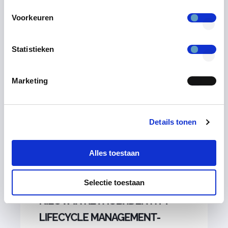
Voorkeuren
Statistieken
Marketing
Details tonen
Alles toestaan
18/02/2025
5
MIN OM TE LEZEN
Selectie toestaan
NIEUW IN KEYHUB: IDENTITY
LIFECYCLE MANAGEMENT-