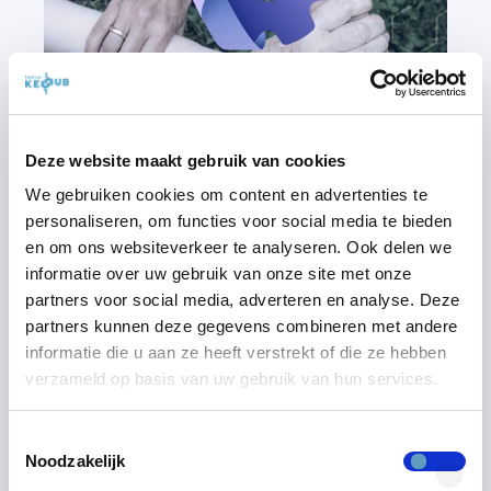
Deze website maakt gebruik van cookies
18/02/2025
6
MIN OM TE LEZEN
We gebruiken cookies om content en advertenties te
NIEUWE DART-MODULE VOOR
personaliseren, om functies voor social media te bieden
KIOTA: OPEN SOURCE
en om ons websiteverkeer te analyseren. Ook delen we
SAMENWERKING
informatie over uw gebruik van onze site met onze
partners voor social media, adverteren en analyse. Deze
Bij Team KeyHub werken we aan een
partners kunnen deze gegevens combineren met andere
innovatie die al lange tijd op onze
informatie die u aan ze heeft verstrekt of die ze hebben
wensenlijst stond: ...
verzameld op basis van uw gebruik van hun services.
START MET LEZEN
Toestemmingsselectie
Noodzakelijk