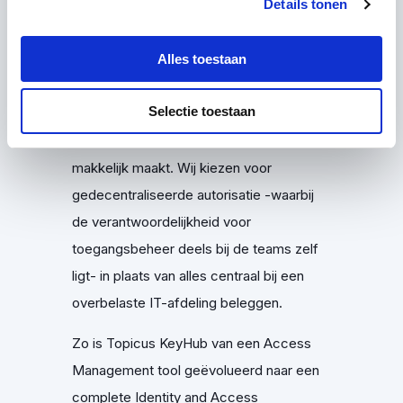
Details tonen
een groepje ontwikkelaars, is door de
jaren heen uitgegroeid tot een
Alles toestaan
geavanceerde oplossing: KeyHub.
Daarmee hebben we een robuust
Selectie toestaan
beveiligingsproduct gecreëerd dat
gebruikers ontlast en de veilige weg
makkelijk maakt. Wij kiezen voor
gedecentraliseerde autorisatie -waarbij
de verantwoordelijkheid voor
toegangsbeheer deels bij de teams zelf
ligt- in plaats van
alles
centraal bij een
overbelaste IT-afdeling beleggen.
Zo is Topicus KeyHub van een Access
Management tool geëvolueerd naar een
complete Identity and Access