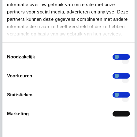
Topicus. Ontwikkelaars waren
informatie over uw gebruik van onze site met onze
gefrustreerd over het handmatige,
partners voor social media, adverteren en analyse. Deze
partners kunnen deze gegevens combineren met andere
foutgevoelige beheer en de beveiliging
informatie die u aan ze heeft verstrekt of die ze hebben
van beheeraccounts en wachtwoorden
verzameld op basis van uw gebruik van hun services.
op servers en andere systemen.
Toestemmingsselectie
Onze ontwikkelaars zagen de risico's van
Noodzakelijk
"superusers" met brede toegang tot
servers en systemen, de complexiteit van
Voorkeuren
wachtwoordbeheer en de groeiende
behoefte aan aantoonbaarheid voor
Statistieken
security audits. Hier ligt de basis voor
onze huidige, sterke focus op auditing en
Marketing
informatiebeveiliging.
Wat begon als een "simpel idee" onder