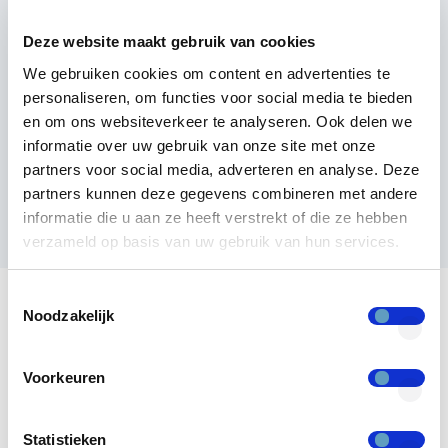
Regelgeving naleven:
Gedetailleerde logs
en rapportages tonen compliance met ISO
Deze website maakt gebruik van cookies
27001
We gebruiken cookies om content en advertenties te
personaliseren, om functies voor social media te bieden
Efficiënt beheer:
ILM biedt inzicht in wie
en om ons websiteverkeer te analyseren. Ook delen we
toegang heeft tot welke systemen, wat het
informatie over uw gebruik van onze site met onze
beheer en het opsporen van risico's
partners voor social media, adverteren en analyse. Deze
vereenvoudigt.
partners kunnen deze gegevens combineren met andere
informatie die u aan ze heeft verstrekt of die ze hebben
verzameld op basis van uw gebruik van hun services.
Toestemmingsselectie
Noodzakelijk
Identity Lifecycle
Voorkeuren
Management
Statistieken