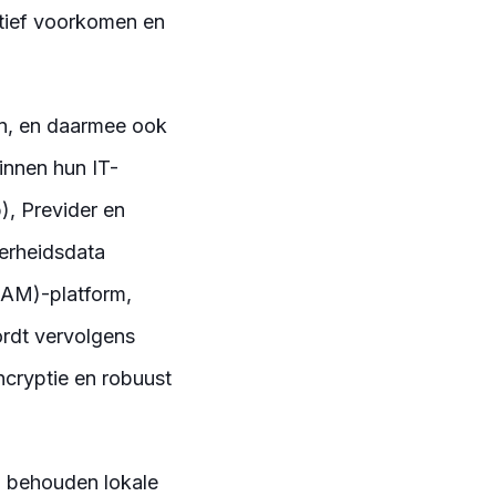
ctief voorkomen en
en, en daarmee ook
innen hun IT-
), Previder en
verheidsdata
IAM)-platform,
ordt vervolgens
ncryptie en robuust
, behouden lokale