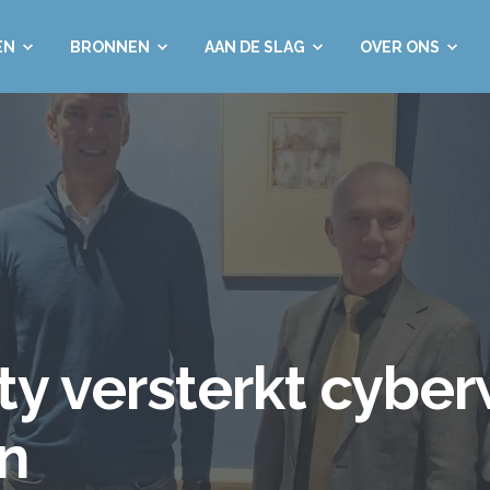
EN
BRONNEN
AAN DE SLAG
OVER ONS
ty versterkt cybe
n