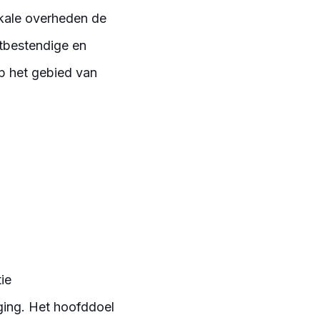
okale overheden de
stbestendige en
p het gebied van
ie
ging. Het hoofddoel