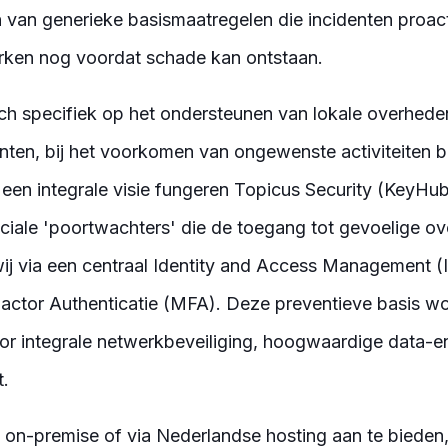
llen van generieke basismaatregelen die incidenten proa
perken nog voordat schade kan ontstaan.
ch specifiek op het ondersteunen van lokale overhed
en, bij het voorkomen van ongewenste activiteiten b
t een integrale visie fungeren Topicus Security (KeyHub
cruciale 'poortwachters' die de toegang tot gevoelige o
wij via een centraal Identity and Access Management (
Factor Authenticatie (MFA). Deze preventieve basis w
or integrale netwerkbeveiliging, hoogwaardige data-e
.
 on-premise of via Nederlandse hosting aan te bieden