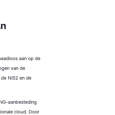
an
 naadloos aan op de
ogen van de
n de NIS2 en de
VNG-aanbesteding
tionale cloud. Door