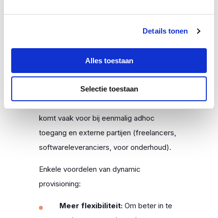
Dynamic provisioning stelt beheerders in
staat om snel rechten toe te kennen aan
Details tonen
gebruikers of systemen wanneer die
nodig zijn, en ze in te trekken wanneer ze
Alles toestaan
niet langer nodig zijn. Deze aanpak is
geschikt voor tijdelijke toegang
Selectie toestaan
toekennen tot accounts en systemen.
Dit
komt vaak voor bij eenmalig adhoc
toegang en externe partijen (freelancers,
softwareleveranciers, voor onderhoud).
Enkele voordelen van dynamic
provisioning:
Meer flexibiliteit:
Om beter in te