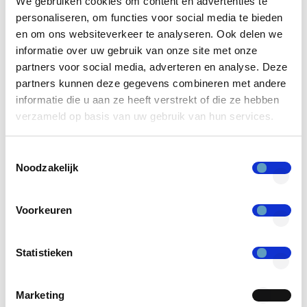
We gebruiken cookies om content en advertenties te
users goed te beschermen tegen
personaliseren, om functies voor social media te bieden
bedreigingen en te informeren over de
en om ons websiteverkeer te analyseren. Ook delen we
informatie over uw gebruik van onze site met onze
juiste security. Bij het toekennen van de
partners voor social media, adverteren en analyse. Deze
juiste toegang worden “standaard”
partners kunnen deze gegevens combineren met andere
privileges, static provisioning, handmatig
informatie die u aan ze heeft verstrekt of die ze hebben
toegekend en blijven ze hetzelfde totdat
verzameld op basis van uw gebruik van hun services.
ze worden bijgewerkt of ingetrokken.
Toestemmingsselectie
Static provisioning is geschik
t
voor
Noodzakelijk
langdurige toegang tot systemen of
wanneer continue toegang vereist is.
Voorkeuren
Nadelen van statisch provisioned
accounts zijn: over-provisioning van
Statistieken
accounts (te veel rechten toekennen),
gebrek aan flexibiliteit, administratieve
Marketing
fouten en compliance issues.