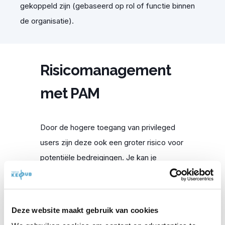
gekoppeld zijn (gebaseerd op rol of functie binnen
de organisatie).
Risicomanagement
met PAM
Door de hogere toegang van privileged
users zijn deze ook een groter risico voor
potentiële bedreigingen. Je kan je
voorstellen dat hoe vollediger iemands
toegang binnen het IT-systeem is, hoe
interessanter het is om deze gebruiker te
Deze website maakt gebruik van cookies
hacken.
Alleen maar meer reden om deze