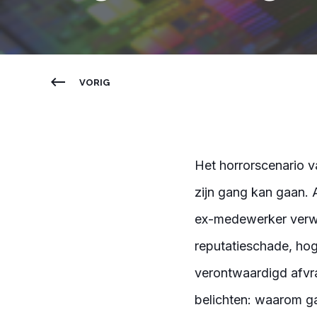
VORIG
Het horrorscenario v
zijn gang kan gaan. 
ex-medewerker verwij
reputatieschade, hog
verontwaardigd afvra
belichten: waarom ga