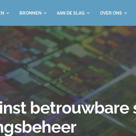
EN
BRONNEN
AAN DE SLAG
OVER ONS
inst betrouwbare 
angsbeheer